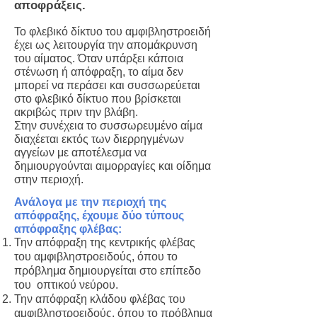
αποφράξεις.
Το φλεβικό δίκτυο του αμφιβληστροειδή
έχει ως λειτουργία την απομάκρυνση
του αίματος. Όταν υπάρξει κάποια
στένωση ή απόφραξη, το αίμα δεν
μπορεί να περάσει και συσσωρεύεται
στο φλεβικό δίκτυο που βρίσκεται
ακριβώς πριν την βλάβη.
Στην συνέχεια το συσσωρευμένο αίμα
διαχέεται εκτός των διερρηγμένων
αγγείων με αποτέλεσμα να
δημιουργούνται αιμορραγίες και οίδημα
στην περιοχή.
Ανάλογα με την περιοχή της
απόφραξης, έχουμε δύο τύπους
απόφραξης φλέβας:
Την απόφραξη της κεντρικής φλέβας
του αμφιβληστροειδούς, όπου το
πρόβλημα δημιουργείται στο επίπεδο
του οπτικού νεύρου.
Την απόφραξη κλάδου φλέβας του
αμφιβληστροειδούς, όπου το πρόβλημα