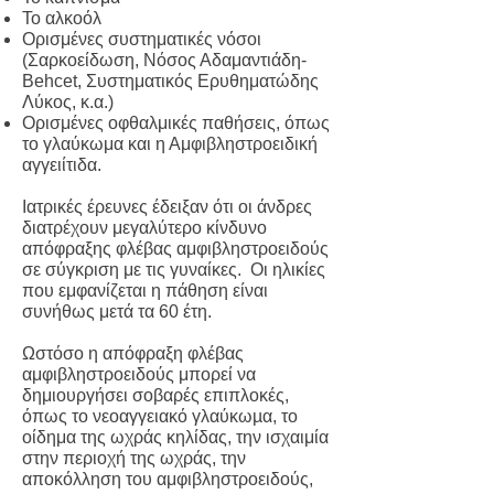
Το αλκοόλ
Ορισμένες συστηματικές νόσοι
(Σαρκοείδωση, Νόσος Αδαμαντιάδη-
Behcet, Συστηματικός Ερυθηματώδης
Λύκος, κ.α.)
Ορισμένες οφθαλμικές παθήσεις, όπως
το γλαύκωμα και η Αμφιβληστροειδική
αγγειίτιδα.
Ιατρικές έρευνες έδειξαν ότι οι άνδρες
διατρέχουν μεγαλύτερο κίνδυνο
απόφραξης φλέβας αμφιβληστροειδούς
σε σύγκριση με τις γυναίκες. Οι ηλικίες
που εμφανίζεται η πάθηση είναι
συνήθως μετά τα 60 έτη.
Ωστόσο η απόφραξη φλέβας
αμφιβληστροειδούς μπορεί να
δημιουργήσει σοβαρές επιπλοκές,
όπως το νεοαγγειακό γλαύκωµα, το
οίδημα της ωχράς κηλίδας, την ισχαιμία
στην περιοχή της ωχράς, την
αποκόλληση του αμφιβληστροειδούς,