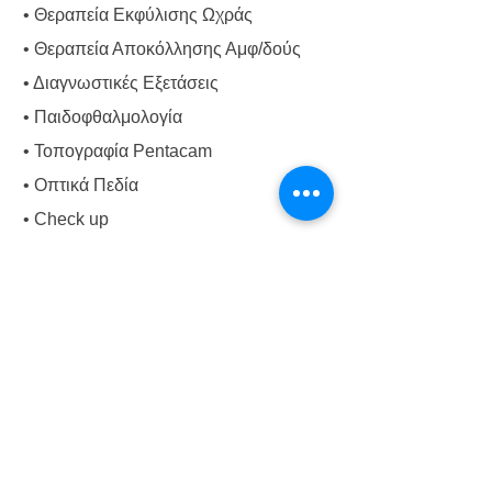
• Θεραπεία Εκφύλισης Ωχράς
• Θεραπεία Αποκόλλησης Αμφ/δούς
• Διαγνωστικές Εξετάσεις
• Παιδοφθαλμολογία
• Τοπογραφία Pentacam
• Οπτικά Πεδία
• Check up
EYE UNIT
Εξειδικευμένο Οφθαλμολογικό Ιατρείο
Ελ. Βενιζέλου 247 Π. Φάληρο 17563
Τηλ.για ραντεβού:
211 111 0238
ΩΡΑΡΙΟ:
ΔΕ - ΠΑ : 09:00 - 20:00