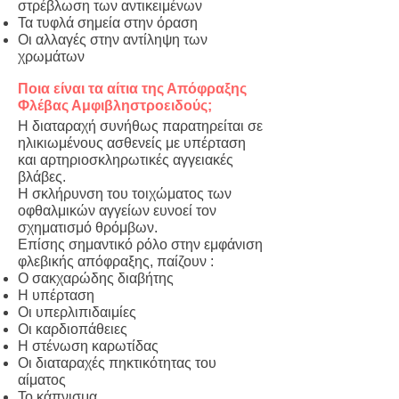
στρέβλωση των αντικειμένων
Τα τυφλά σημεία στην όραση
Οι αλλαγές στην αντίληψη των
χρωμάτων
Ποια είναι τα αίτια της Απόφραξης
Φλέβας Αμφιβληστροειδούς;
Η διαταραχή συνήθως παρατηρείται σε
ηλικιωμένους ασθενείς με υπέρταση
και αρτηριοσκληρωτικές αγγειακές
βλάβες.
Η σκλήρυνση του τοιχώματος των
οφθαλμικών αγγείων ευνοεί τον
σχηματισμό θρόμβων.
Επίσης σημαντικό ρόλο στην εμφάνιση
φλεβικής απόφραξης, παίζουν :
Ο σακχαρώδης διαβήτης
Η υπέρταση
Οι υπερλιπιδαιμίες
Οι καρδιοπάθειες
Η στένωση καρωτίδας
Οι διαταραχές πηκτικότητας του
αίματος
Το κάπνισμα