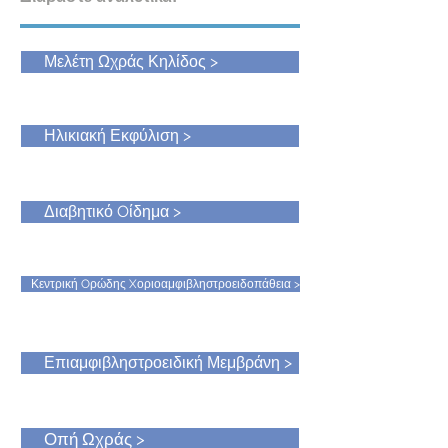
Μελέτη Ωχράς Κηλίδος >
Ηλικιακή Εκφύλιση >
Διαβητικό Oίδημα >
Κεντρική Oρώδης Xοριοαμφιβληστροειδοπάθεια >
Επιαμφιβληστροειδική Μεμβράνη >
Οπή Ωχράς >