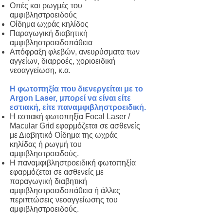
Οπές και ρωγμές του
αμφιβληστροειδούς
Οίδημα ωχράς κηλίδος
Παραγωγική διαβητική
αμφιβληστροειδοπάθεια
Απόφραξη φλεβών, ανευρύσματα των
αγγείων, διαρροές, χοριοειδική
νεοαγγείωση, κ.α.
Η φωτοπηξία που διενεργείται με το
Argon Laser, μπορεί να είναι είτε
εστιακή, είτε παναμφιβληστροειδική.
Η εστιακή φωτοπηξία Focal Laser /
Macular Grid εφαρμόζεται σε ασθενείς
με Διαβητικό Οίδημα της ωχράς
κηλίδας ή ρωγμή του
αμφιβληστροειδούς.
Η παναμφιβληστροειδική φωτοπηξία
εφαρμόζεται σε ασθενείς με
παραγωγική διαβητική
αμφιβληστροειδοπάθεια ή άλλες
περιπτώσεις νεοαγγείωσης του
αμφιβληστροειδούς.