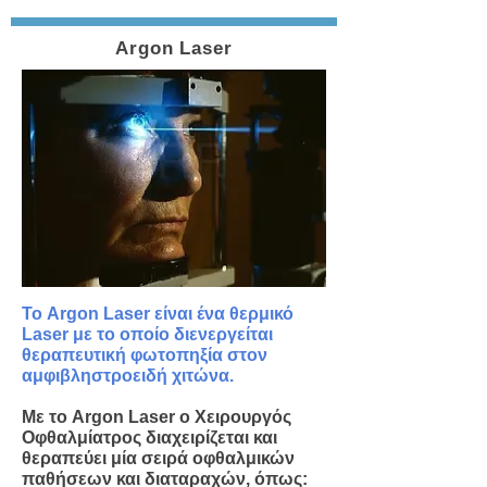
Argon Laser
Το Argon Laser είναι ένα θερμικό
Laser με το οποίο διενεργείται
θεραπευτική φωτοπηξία στον
αμφιβληστροειδή χιτώνα.
Με το Argon Laser ο Χειρουργός
Οφθαλμίατρος διαχειρίζεται και
θεραπεύει μία σειρά οφθαλμικών
παθήσεων και διαταραχών, όπως: