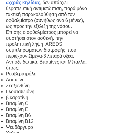
ωχράς κηλίδας
, δεν υπάρχει
θεραπευτική αντιμετώπιση, παρά μόνο
τακτική παρακολούθηση από τον
οφθαλμίατρο (συνήθως ανά 6 μήνες),
ως προς την εξέλιξη της νόσου.
Επίσης ο οφθαλμίατρος μπορεί να
συστήσει στον ασθενή, την
προληπτική λήψη AREDS
συμπληρωμάτων διατροφής, που
περιέχουν Ωμέγα-3 λιπαρά οξέα,
Αντιοξειδωτικά, Βιταμίνες και Μέταλλα,
όπως:
Ρεσβερατρόλη
Λουτεΐνη
Ζεαξανθίνη
Γλουταθειόνη
β καροτίνη
Βιταμίνη C
Βιταμίνη Ε
Βιταμίνη Β6
Βιταμίνη Β12
Ψευδάργυρο