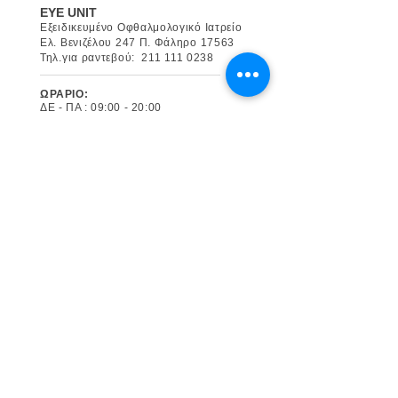
EYE UNIT
Εξειδικευμένο Οφθαλμολογικό Ιατρείο
Ελ. Βενιζέλου 247 Π. Φάληρο 17563
Τηλ.για ραντεβού:
211 111 0238
ΩΡΑΡΙΟ:
ΔΕ - ΠΑ : 09:00 - 20:00
Επικοινωνήστε με τους Ιατρούς
Dr. Γεωργακαράκος Νικόλαος
τηλ.:
694 675 3867
email:
ndg@hotmail.co.uk
Παπαϊωάννου Λαμπρινή MD
τηλ.:
697 766 0950
email:
papaioannoulamprini@gmail.com
Ρωτήστε μας
Μπορείτε να επικοινωνήσετε μαζί μας
για το ραντεβού σας, μέσω της φόρμας
επικοινωνίας μας.