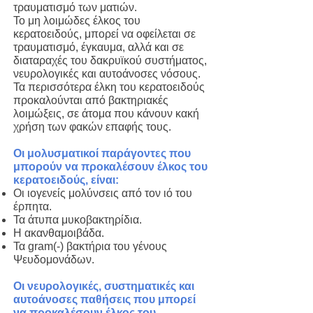
τραυματισμό των ματιών.
Το μη λοιμώδες έλκος του
κερατοειδούς, μπορεί να οφείλεται σε
τραυματισμό, έγκαυμα, αλλά και σε
διαταραχές του δακρυϊκού συστήματος,
νευρολογικές και αυτοάνοσες νόσους.
Τα περισσότερα έλκη του κερατοειδούς
προκαλούνται από βακτηριακές
λοιμώξεις, σε άτομα που κάνουν κακή
χρήση των φακών επαφής τους.
Οι μολυσματικοί παράγοντες που
μπορούν να προκαλέσουν έλκος του
κερατοειδούς, είναι:
Οι ιογενείς μολύνσεις από τον ιό του
έρπητα.
Τα άτυπα μυκοβακτηρίδια.
Η ακανθαμοιβάδα.
Τα gram(-) βακτήρια του γένους
Ψευδομονάδων.
Οι νευρολογικές, συστηματικές και
αυτοάνοσες παθήσεις που μπορεί
να προκαλέσουν έλκος του