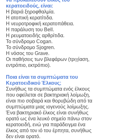
κερατοειδούς, είναι:
Η βαριά ξηροφθαλμία.
Η ατοπική κερατίτιδα.
Η νευροτροφική κερατοπάθεια.
Η παράλυση του Bell.
Η ρευματοειδής αρθρίτιδα.
Το σύνδρομο Cogan.
Το σύνδρομο Sjogren.
Η νόσος του Grave.
Οι παθήσεις των βλεφάρων (τριχίαση,
εντρόπιο, εκτρόπιο).
Ποια είναι τα συμπτώματα του
Κερατοειδικού Έλκους;
Συνήθως τα συμπτώματα ενός έλκους
που οφείλεται σε βακτηριακή λοίμωξη,
είναι πιο σοβαρά και θορυβώδη από τα
συμπτώματα μιας ιογενούς λοίμωξης.
Ένα βακτηριακό έλκος είναι συνήθως
ορατό ως ένα λευκό σημείο πάνω στον
κερατοειδή, ενώ για παράδειγμα ένα
έλκος από τον ιό του έρπητα, συνήθως
δεν είναι ορατό.