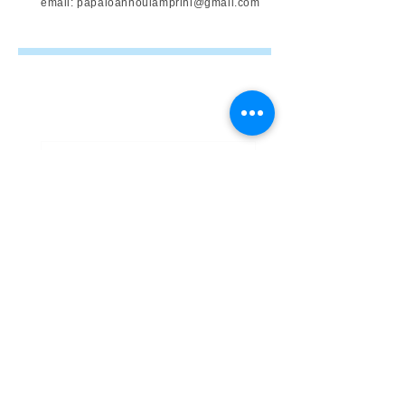
email:
papaioannoulamprini@gmail.com
Ρωτήστε μας
Μπορείτε να επικοινωνήσετε μαζί μας
για το ραντεβού σας, μέσω της φόρμας
επικοινωνίας μας.