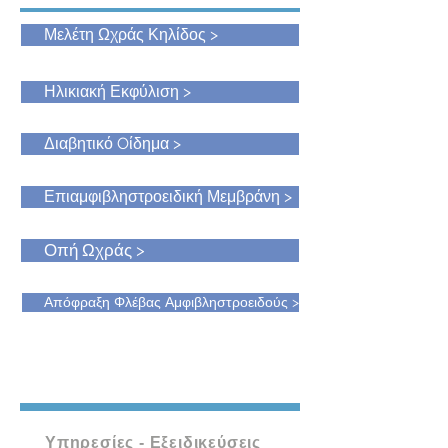
Μελέτη Ωχράς Κηλίδος >
Ηλικιακή Εκφύλιση >
Διαβητικό Oίδημα >
Επιαμφιβληστροειδική Μεμβράνη >
Οπή Ωχράς >
Απόφραξη Φλέβας Αμφιβληστροειδούς >
Υπηρεσίες - Εξειδικεύσεις