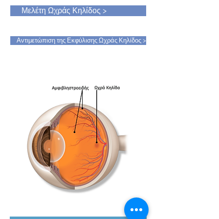
Μελέτη Ωχράς Κηλίδος >
Αντιμετώπιση της Εκφύλισης Ωχράς Κηλίδος >