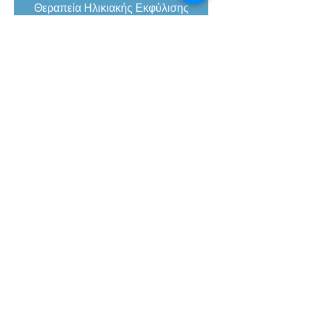
Θεραπεία Ηλικιακής Εκφύλισης
Υπηρεσίες - Εξειδικεύσεις
• Παθήσεις Ωχράς Κηλίδος
• Παθήσεις Αμφιβληστροειδούς
• Παθήσεις Κερατοειδούς
• Καταρράκτης
• Γλαύκωμα
• Ραγοειδίτιδα
• Διαβητική Αμφιβληστρο/πάθεια
• Διαθλαστική Χειρουργική
• Θεραπεία Κερατόκωνου