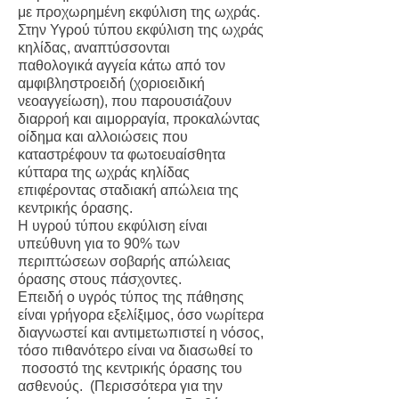
με προχωρημένη εκφύλιση της ωχράς.
Στην Υγρού τύπου εκφύλιση της ωχράς
κηλίδας, αναπτύσσονται
παθολογικά αγγεία κάτω από τον
αμφιβληστροειδή (χοριοειδική
νεοαγγείωση), που παρουσιάζουν
διαρροή και αιμορραγία, προκαλώντας
οίδημα και αλλοιώσεις που
καταστρέφουν τα φωτοευαίσθητα
κύτταρα της ωχράς κηλίδας
επιφέροντας σταδιακή απώλεια της
κεντρικής όρασης.
Η υγρού τύπου εκφύλιση είναι
υπεύθυνη για το 90% των
περιπτώσεων σοβαρής απώλειας
όρασης στους πάσχοντες.
Επειδή ο υγρός τύπος της πάθησης
είναι γρήγορα εξελίξιμος, όσο νωρίτερα
διαγνωστεί και αντιμετωπιστεί η νόσος,
τόσο πιθανότερο είναι να διασωθεί το
ποσοστό της κεντρικής όρασης του
ασθενούς. (
Περισσότερα για την