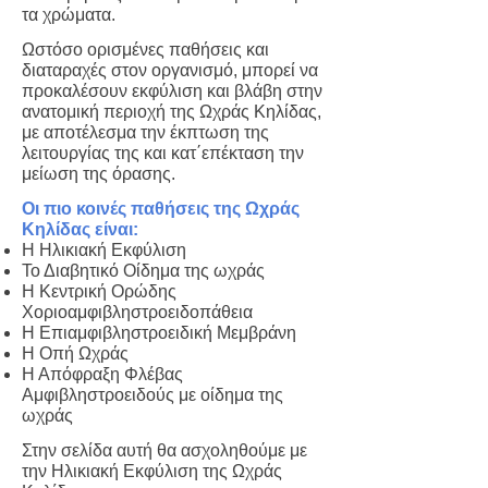
τα χρώματα.
Ωστόσο ορισμένες παθήσεις και
διαταραχές στον οργανισμό, μπορεί να
προκαλέσουν εκφύλιση και βλάβη στην
ανατομική περιοχή της Ωχράς Κηλίδας,
με αποτέλεσμα την έκπτωση της
λειτουργίας της και κατ΄επέκταση την
μείωση της όρασης.
Οι πιο κοινές παθήσεις της Ωχράς
Κηλίδας είναι:
Η Ηλικιακή Εκφύλιση
Το Διαβητικό Oίδημα της ωχράς
Η Κεντρική Oρώδης
Xοριοαμφιβληστροειδοπάθεια
Η Επιαμφιβληστροειδική Μεμβράνη
Η Οπή Ωχράς
Η Απόφραξη Φλέβας
Αμφιβληστροειδούς με οίδημα της
ωχράς
Στην σελίδα αυτή θα ασχοληθούμε με
την Ηλικιακή Εκφύλιση της Ωχράς