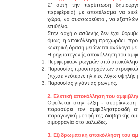
Σ’ αυτή την περίπτωση δημιουργ
περιφέρεια) με αποτέλεσμα να εισέ
χώρο, να συσσωρεύεται, να εξαπλώνε
επιθήλιο.
Στην αρχή ο ασθενής δεν έχει θορυ
όμως η αποκόλληση προχωράει προς 
κεντρική όραση μειώνεται ανάλογα με
Η ρηγματογενής αποκόλληση του αμφι
Περιφερικών ρωγμών από αποκόλληση
Παρουσίας προϋπαρχόντων ατροφικών
(πχ.σε νεότερες ηλικίες λόγω υψηλής 
Παρουσίας γιγάντιας ρωγμής.
2. Ελκτική αποκόλληση του αμφιβλ
Οφείλεται στην έλξη - συρρίκνωση
παρασύρει τον αμφιβληστροειδή 
παραγωγική μορφή της διαβητικής αμ
αιμορραγία στο υαλώδες.
3. Εξιδρωματική αποκόλληση του α