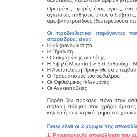
υαλοειδούς πάνω στον αμφιβληστροει
Ορισμένες φορές ένας όγκος, ένα 
αγγειακές παθήσεις όπως ο διαβήτης
αμφιβληστροειδούς (δευτερεύουσα απ
Οι προδιαθεσικοί παράγοντες πο
στροειδούς, είναι:
Η Κληρονομικότητα
Η Γήρανση
Ο Σακχαρώδης Διαβήτης
Η Υψηλή Μυωπία ( > 5-6 βαθμούς) - 
Η Ανεπίπλεκτη Προηγηθείσα επέμβασ
Ο Τραυματισμός του οφθαλμού
Οι Οφθαλμικές Φλεγμονές
Οι Αγγειοπάθειες
Παρότι δεν προκαλεί πόνο στον ασθε
σοβαρή πάθηση που χρήζει άμεσης
κηλίδα ή το κεντρικό τμήμα του χιτών
Ποιες είναι οι 3 μορφές της αποκόλ
1. Ρηγματογενής αποκόλληση του α