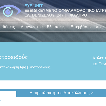
EYE UNIT
ΕΞΕΙΔΙΚΕΥΜΕΝΟ ΟΦΘΑΛΜΟΛΟΓΙΚΟ ΙΑΤΡ
ΕΛ. ΒΕΝΙΖΕΛΟΥ 247 Π. ΦΑΛΗΡΟ
αθήσεις
Διαγνωστικές Εξετάσεις
Επεμβάσεις Laser
στροειδούς
Καλέστ
κο Γεω
Αποκόλληση Αμφιβληστροειδούς
Αντιμετώπιση της Αποκόλλησης >