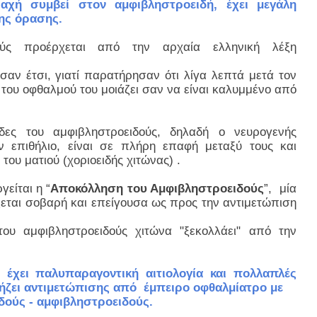
αχή συμβεί στον αμφιβληστροειδή, έχει μεγάλη
ης όρασης.
ούς προέρχεται από την αρχαία ελληνική λέξη
ασαν έτσι, γιατί παρατήρησαν ότι λίγα λεπτά μετά τον
του οφθαλμού του μοιάζει σαν να είναι καλυμμένο από
δες του αμφιβληστροειδούς, δηλαδή ο νευρογενής
ν επιθήλιο, είναι σε πλήρη επαφή μεταξύ τους και
του ματιού (χοριοειδής χιτώνας) .
είται η “
Αποκόλληση του Αμφιβληστροειδούς
”, μία
εται σοβαρή και επείγουσα ως προς την αντιμετώπιση
ου αμφιβληστροειδούς χιτώνα "ξεκολλάει" από την
έχει παλυπαραγοντική αιτιολογία και πολλαπλές
χρήζει αντιμετώπισης από έμπειρο οφθαλμίατρο με
δούς - αμφιβληστροειδούς.