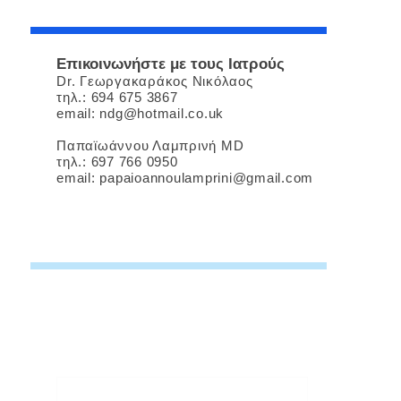
Επικοινωνήστε με τους Ιατρούς
Dr. Γεωργακαράκος Νικόλαος
τηλ.:
694 675 3867
email:
ndg@hotmail.co.uk
Παπαϊωάννου Λαμπρινή MD
τηλ.:
697 766 0950
email:
papaioannoulamprini@gmail.com
Ρωτήστε μας
Μπορείτε να επικοινωνήσετε μαζί μας
για το ραντεβού σας, μέσω της
φόρμας επικοινωνίας μας.