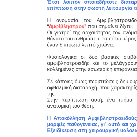
Έτσι λοιπόν οποιαδήποτε διαταρ
επίπτωση στην σωστή λειτουργία τ
Η ονομασία του Αμφιβληστροειδ
“
ἀμφίβληστρον
” που σημαίνει δίχτυ.
Οι γιατροί της αρχαιότητας τον ονόμ
θάνατο του ανθρώπου, το πίσω μέρος 
έναν δικτυωτό λεπτό χιτώνα.
Φυσιολογικά οι δύο βασικές στιβά
αμφιβληστροειδής και το μελάγχρου
κολλημένες στην εσωτερική επιφάνεια 
Σε κάποιες όμως περιπτώσεις δημιουργ
οφθαλμική διαταραχή που χαρακτηρίζ
της.
Στην περίπτωση αυτή, ένα τμήμα τ
ανατομική του θέση.
Η Αποκόλληση Αμφιβληστροειδούς 
μορφές παθογένειας, γι΄ αυτό και 
Εξειδίκευση στη χειρουργική υαλοει