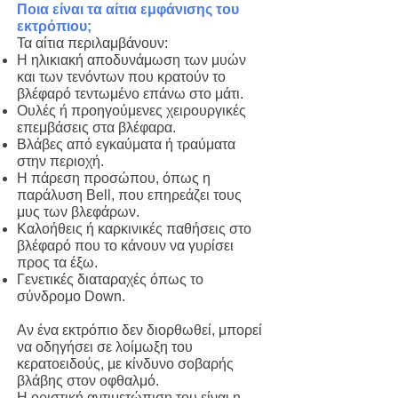
Ποια είναι τα αίτια εμφάνισης του
εκτρόπιου;
Τα αίτια περιλαμβάνουν:
Η ηλικιακή αποδυνάμωση των μυών
και των τενόντων που κρατούν το
βλέφαρό τεντωμένο επάνω στο μάτι.
Ουλές ή προηγούμενες χειρουργικές
επεμβάσεις στα βλέφαρα.
Βλάβες από εγκαύματα ή τραύματα
στην περιοχή.
Η πάρεση προσώπου, όπως η
παράλυση Bell, που επηρεάζει τους
μυς των βλεφάρων.
Καλοήθεις ή καρκινικές παθήσεις στο
βλέφαρό που το κάνουν να γυρίσει
προς τα έξω.
Γενετικές διαταραχές όπως το
σύνδρομο Down.
Αν ένα εκτρόπιο δεν διορθωθεί, μπορεί
να οδηγήσει σε λοίμωξη του
κερατοειδούς, με κίνδυνο σοβαρής
βλάβης στον οφθαλμό.
Η οριστική αντιμετώπιση του είναι η