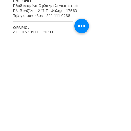
EYE UNIT
Εξειδικευμένο Οφθαλμολογικό Ιατρείο
Ελ. Βενιζέλου 247 Π. Φάληρο 17563
Τηλ.για ραντεβού:
211 111 0238
ΩΡΑΡΙΟ:
ΔΕ - ΠΑ : 09:00 - 20:00
ΕΞΕΙΔΙΚΕΥΜΕΝΟ
ΟΦΘΑΛΜΟΛΟΓΙΚΟ ΙΑΤΡΕΙΟ
Ο προηγμένος ιατρικός μας
εξοπλισμός και η επιστημονική
κατάρτιση και εξειδίκευση των
χειρουργών οφθαλμιάτρων κας
Παπαϊωάννου και κου
Γεωργακαράκου, συμβάλλουν στην
ποιοτική φροντίδα των ματιών σας.