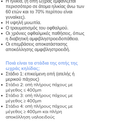
Η ηλικία, (η οπή ωχράς εμφανίζεται
περισσότερο σε άτομα ηλικίας άνω των
60 ετών και το 70% περίπου είναι
γυναίκες).
Η υψηλή μυωπία.
Ο τραυματισμός του οφθαλμού.
Οι χρόνιες οφθαλμικές παθήσεις, όπως
η διαβητική αμφιβληστροειδοπάθεια.
Οι επεμβάσεις αποκατάστασης
αποκόλλησης αμφιβληστροειδή.
Ποιά είναι τα στάδια της οπής της
ωχράς κηλίδας;
Στάδιο 1: επικείμενη οπή (ατελής ή
μερικού πάχους)
Στάδιο 2: οπή πλήρους πάχους με
μέγεθος ≤ 400μm
Στάδιο 3: οπή πλήρους πάχους με
μέγεθος ≥ 400μm
Στάδιο 4: οπή πλήρους πάχους με
μέγεθος ≥ 400μm και πλήρη
αποκόλληση υαλοειδούς