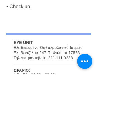
• Check up
EYE UNIT
Εξειδικευμένο Οφθαλμολογικό Ιατρείο
Ελ. Βενιζέλου 247 Π. Φάληρο 17563
Τηλ.για ραντεβού:
211 111 0238
ΩΡΑΡΙΟ:
ΔΕ - ΠΑ : 09:00 - 20:00
Επικοινωνήστε με τους Ιατρούς
Dr. Γεωργακαράκος Νικόλαος
τηλ.:
694 675 3867
email:
ndg@hotmail.co.uk
Παπαϊωάννου Λαμπρινή MD
τηλ.:
697 766 0950
email:
papaioannoulamprini@gmail.com