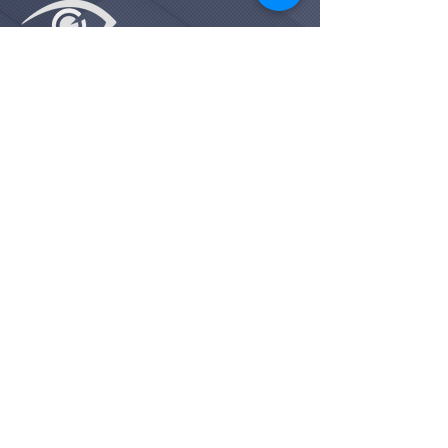
ΕΞΕΙΔΙΚΕΥΜΕΝΟ
ΟΦΘΑΛΜΟΛΟΓΙΚΟ ΙΑΤΡΕΙΟ
Ο προηγμένος ιατρικός μας
εξοπλισμός και η επιστημονική
κατάρτιση και εξειδίκευση των
χειρουργών οφθαλμιάτρων κας
Παπαϊωάννου και κου
Γεωργακαράκου, συμβάλλουν στην
ποιοτική φροντίδα των ματιών σας.