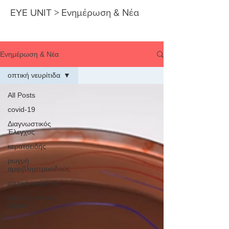
EYE UNIT > Ενημέρωση & Νέα
Ενημέρωση & Νέα
οπτική νευρίτιδα
All Posts
covid-19
Διαγνωστικός
Έλεγχος
κερατοειδής
ρωγμή
αμφιβληστροειδούς
οπτική νευρίτιδα
οφθαλμολογική
εξέταση