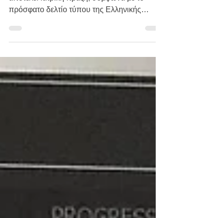
Η διάγνωση των προβλημάτων όρασης
αποτελεί Ιατρική πράξη, σύμφωνα με το
πρόσφατο δελτίο τύπου της Ελληνικής
Οφθαλμολογικής Εταιρείας. Βασικό πυλώνα
της δημόσιας υγείας αποτελεί η προστασία
της όρασης, επισημαίνει η Ελληνική
Οφθαλμολογική Εταιρεία (ΕΟΕ),
διευκρινίζοντας ότι η πρωτοβάθμια φροντίδα
της όρασης, όταν περιλαμβάνει διάγνωση,
συνιστά εξ ορισμού ιατρική πράξη και
προϋποθέτει οφθαλμολογική εξέταση Όπως
διευκρινίζει η ΕΟΕ, η θέση αυτή δεν αφορά
διεκδίκηση αρμοδιοτήτων,